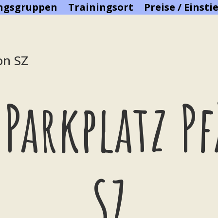
ingsgruppen
Trainingsort
Preise / Einsti
on SZ
 Parkplatz P
SZ